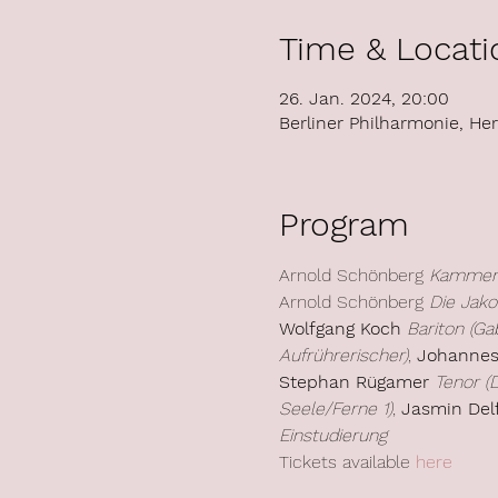
Time & Locati
26. Jan. 2024, 20:00
Berliner Philharmonie, He
Program
Arnold Schönberg 
Kammers
Arnold Schönberg 
Die Jako
Wolfgang Koch
Bariton (Gab
Aufrührerischer)
, 
Johannes
Stephan Rügamer
Tenor (
Seele/Ferne 1)
, 
Jasmin Del
Einstudierung
Tickets available 
here