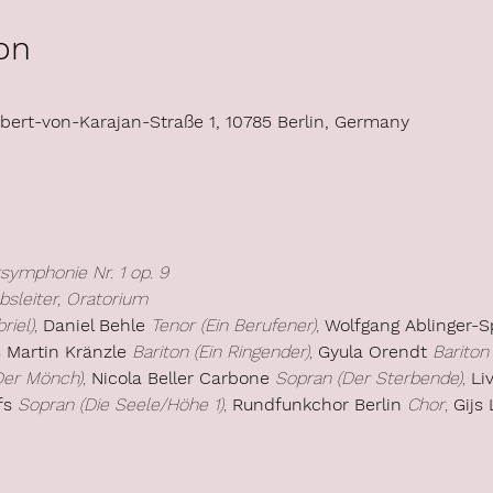
on
rbert-von-Karajan-Straße 1, 10785 Berlin, Germany
ymphonie Nr. 1 op. 9
bsleiter, Oratorium
riel)
, 
Daniel Behle
Tenor (Ein Berufener)
, 
Wolfgang Ablinger-S
 Martin Kränzle
Bariton (Ein Ringender)
, 
Gyula Orendt
Bariton
Der Mönch)
, 
Nicola Beller Carbone
Sopran (Der Sterbende)
, 
Li
fs
Sopran (Die Seele/Höhe 1)
, 
Rundfunkchor Berlin
Chor
, 
Gijs