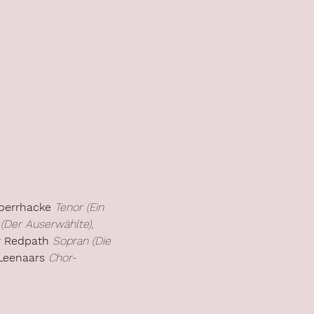
perrhacke
Tenor (Ein 
 (Der Auserwählte)
, 
v Redpath
Sopran (Die 
 Leenaars
Chor-