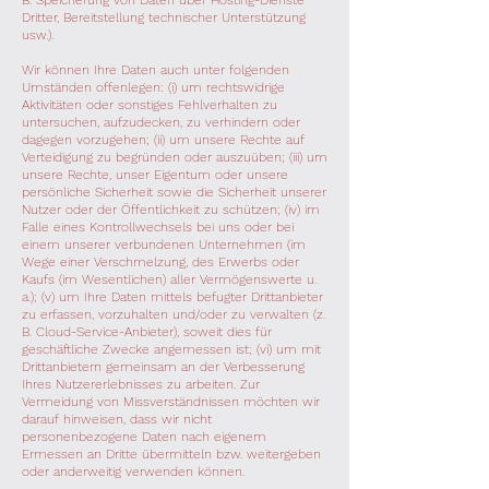
B. Speicherung von Daten über Hosting-Dienste
Dritter, Bereitstellung technischer Unterstützung
usw.).
Wir können Ihre Daten auch unter folgenden
Umständen offenlegen: (i) um rechtswidrige
Aktivitäten oder sonstiges Fehlverhalten zu
untersuchen, aufzudecken, zu verhindern oder
dagegen vorzugehen; (ii) um unsere Rechte auf
Verteidigung zu begründen oder auszuüben; (iii) um
unsere Rechte, unser Eigentum oder unsere
persönliche Sicherheit sowie die Sicherheit unserer
Nutzer oder der Öffentlichkeit zu schützen; (iv) im
Falle eines Kontrollwechsels bei uns oder bei
einem unserer verbundenen Unternehmen (im
Wege einer Verschmelzung, des Erwerbs oder
Kaufs (im Wesentlichen) aller Vermögenswerte u.
a.); (v) um Ihre Daten mittels befugter Drittanbieter
zu erfassen, vorzuhalten und/oder zu verwalten (z.
B. Cloud-Service-Anbieter), soweit dies für
geschäftliche Zwecke angemessen ist; (vi) um mit
Drittanbietern gemeinsam an der Verbesserung
Ihres Nutzererlebnisses zu arbeiten. Zur
Vermeidung von Missverständnissen möchten wir
darauf hinweisen, dass wir nicht
personenbezogene Daten nach eigenem
Ermessen an Dritte übermitteln bzw. weitergeben
oder anderweitig verwenden können.