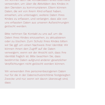
Wir können auch die Kontaktdaten eines Elternteils
verwenden, um über die Aktivitäten des Kindes in
den Diensten zu kommunizieren. Eltern können
Daten, die wir von ihrem Kind erfasst haben,
einsehen, uns untersagen, weitere Daten Ihres
Kindes zu erfassen, und verlangen, dass alle von
uns erfassten Daten aus unseren Aufzeichnungen
gelöscht werden.
Bitte nehmen Sie Kontakt zu uns auf, um die
Daten Ihres Kindes einzusehen, zu aktualisieren
oder zu löschen. Zum Schutz Ihres Kindes bitten
wir Sie ggf. um einen Nachweis Ihrer Identität. Wir
können Ihnen den Zugriff auf die Daten
verweigern, wenn wir der Ansicht sich, dass Ihre
Identität fraglich ist. Bitte beachten Sie, dass
bestimmte Daten aufgrund anderer gesetzlicher
Verpflichtungen nicht gelöscht werden können.
Wir verwenden Ihre personenbezogenen Daten
nur für die in der Datenschutzrichtlinie festgelegten
Zwecke und nur, wenn wir davon überzeugt sind,
dass:
die Verwendung Ihrer personenbezogenen Daten
erforderlich ist, um einen Vertrag zu erfüllen oder
zu schließen (z. B. um Ihnen die Dienste selbst
oder Kundenbetreuung bzw. technischen Support