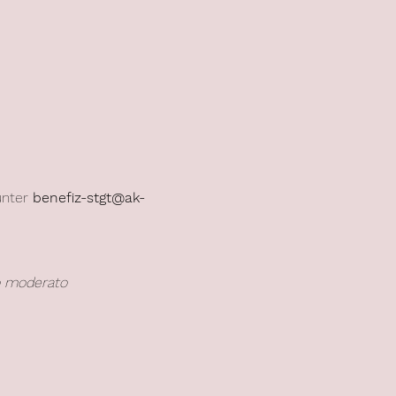
unter 
benefiz-stgt@ak-
o moderato