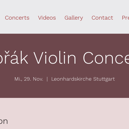
Concerts
Videos
Gallery
Contact
Pr
řák Violin Conc
Mi., 29. Nov.
  |  
Leonhardskirche Stuttgart
on