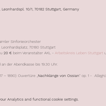
 Leonhardspl. 10/1, 70182 Stuttgart, Germany
imler Sinfonieorchester
, Leonhardsplatz, 70180 Stuttgart
zu 
20 €
 beim Veranstalter AKL - 
Arbeitskreis Leben Stuttgart
 
an der Abendkasse bis 19.30 Uhr.  
17 – 1890): Ouvertüre „
Nachklänge von Ossian
“ op. 1 -  
Allegr
ur Analytics and functional cookie settings.